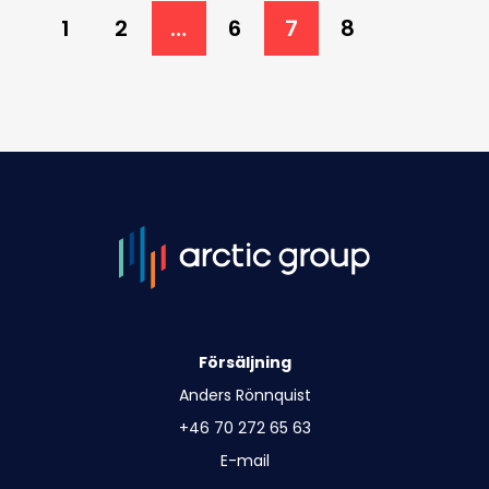
1
2
…
6
7
8
Försäljning
Anders Rönnquist
+46 70 272 65 63
E-mail