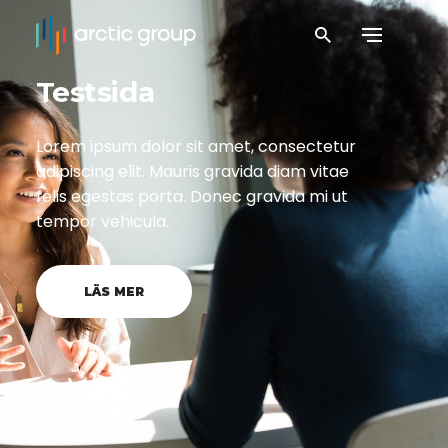
Testsida
Lorem ipsum dolor sit amet, consectetur
adipiscing elit. Mauris gravida diam vitae
felis egestas porta. Donec gravida mi ut
tempor vehicula.
LÄS MER